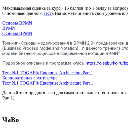
Максимальная оценка за курс - 15 баллов (по 1 баллу за вопрос)
С помощью данного
тест
а Вы можете оценить свой уровень в
Основы BPMN
BPMN
Основы BPMN
Тренинг «Основы моделирования в BPMN 2.0» предназначен 
(Business Process Model and Notation). У данного тренинга
модели бизнес-процессов в современной нотации BPMN™.
Подробное описание и программа курса:
https://olegburko.ru/
Тест №1 TOGAF® Enterprise Architecture Part 1
Корпоративная архитектура
Тест №1 TOGAF® Enterprise Architecture Part 1
Данный тест предназначен для самостоятельного тестирования 
Part 1)
ЧаВо