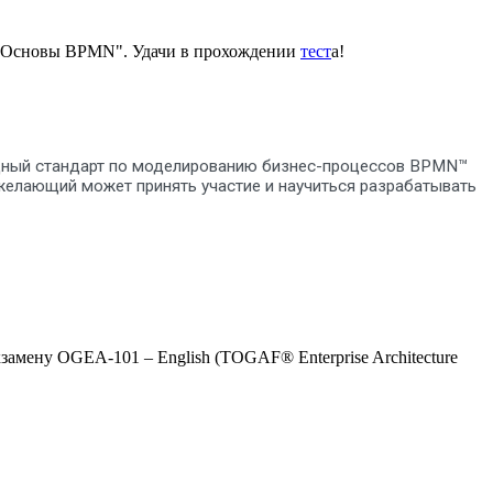
с "Основы BPMN". Удачи в прохождении
тест
а!
родный стандарт по моделированию бизнес-процессов BPMN™
й желающий может принять участие и научиться разрабатывать
амену OGEA-101 – English (TOGAF® Enterprise Architecture