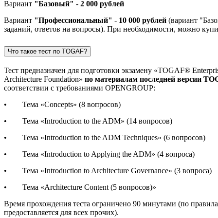
Вариант
"Базовый"
-
2 000 рублей
Вариант
"Профессиональный"
-
10 000 рублей
(вариант "Базо
заданий, ответов на вопросы). При необходимости, можно купи
Что такое тест по TOGAF?
Тест предназначен для подготовки экзамену
«TOGAF® Enterprise
Architecture Foundation»
по материалам последней версии T
соответствии с требованиями
OPENGROUP
:
• Тема «
Concepts
»
(8
вопросов
)
•
Тема
«Introduction to the ADM» (14
вопросов
)
•
Тема
«Introduction to the ADM Techniques» (6
вопросов
)
•
Тема
«Introduction to Applying the ADM» (4
вопроса
)
•
Тема
«Introduction to Architecture Governance» (3
вопроса
)
• Тема «
Architecture Content (5
вопросов
)
»
Время прохождения теста ограничено 90 минутами (по правил
предоставляется для всех прочих).