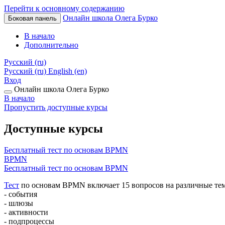
Перейти к основному содержанию
Онлайн школа Олега Бурко
Боковая панель
В начало
Дополнительно
Русский ‎(ru)‎
Русский ‎(ru)‎
English ‎(en)‎
Вход
Онлайн школа Олега Бурко
В начало
Пропустить доступные курсы
Доступные курсы
Бесплатный тест по основам BPMN
BPMN
Бесплатный тест по основам BPMN
Тест
по основам BPMN включает 15 вопросов на различные те
- события
- шлюзы
- активности
- подпроцессы